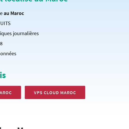
ée
au Maroc
TUITS
ques journalières
08
données
is
MAROC
VPS CLOUD MAROC