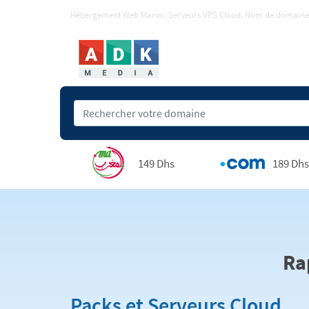
Hébergement Web Maroc, Serveurs VPS Cloud, Nom de domaine
149 Dhs
189 Dhs
Ra
Packs et Serveurs Cloud